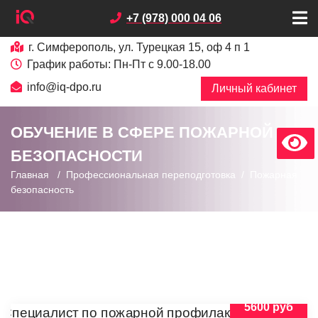
+7 (978) 000 04 06
г. Симферополь, ул. Турецкая 15, оф 4 п 1
График работы: Пн-Пт с 9.00-18.00
info@iq-dpo.ru
Личный кабинет
ОБУЧЕНИЕ В СФЕРЕ ПОЖАРНОЙ
х
В
е
р
с
и
я
д
л
я
с
л
а
б
о
в
и
д
я
щ
и
БЕЗОПАСНОСТИ
Главная
/
Профессиональная переподготовка
/
Пожарная
безопасность
5600 руб