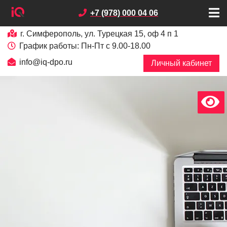
+7 (978) 000 04 06
г. Симферополь, ул. Турецкая 15, оф 4 п 1
График работы: Пн-Пт с 9.00-18.00
info@iq-dpo.ru
Личный кабинет
х
В
е
р
с
и
я
д
л
я
с
л
а
б
о
в
и
д
я
щ
и