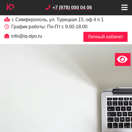
+7 (978) 000 04 06
г. Симферополь, ул. Турецкая 15, оф 4 п 1
График работы: Пн-Пт с 9.00-18.00
info@iq-dpo.ru
Личный кабинет
х
В
е
р
с
и
я
д
л
я
с
л
а
б
о
в
и
д
я
щ
и