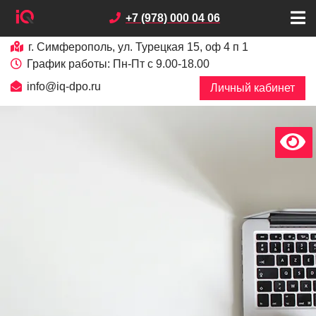
+7 (978) 000 04 06
г. Симферополь, ул. Турецкая 15, оф 4 п 1
График работы: Пн-Пт с 9.00-18.00
info@iq-dpo.ru
Личный кабинет
х
В
е
р
с
и
я
д
л
я
с
л
а
б
о
в
и
д
я
щ
и