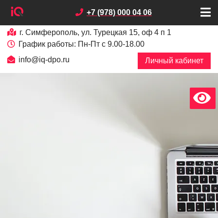
+7 (978) 000 04 06
г. Симферополь, ул. Турецкая 15, оф 4 п 1
График работы: Пн-Пт с 9.00-18.00
info@iq-dpo.ru
Личный кабинет
х
В
е
р
с
и
я
д
л
я
с
л
а
б
о
в
и
д
я
щ
и