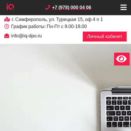
+7 (978) 000 04 06
г. Симферополь, ул. Турецкая 15, оф 4 п 1
График работы: Пн-Пт с 9.00-18.00
info@iq-dpo.ru
Личный кабинет
х
В
е
р
с
и
я
д
л
я
с
л
а
б
о
в
и
д
я
щ
и