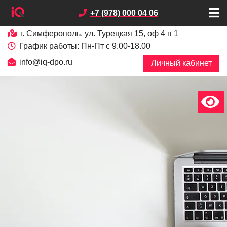
+7 (978) 000 04 06
г. Симферополь, ул. Турецкая 15, оф 4 п 1
График работы: Пн-Пт с 9.00-18.00
info@iq-dpo.ru
Личный кабинет
х
В
е
р
с
и
я
д
л
я
с
л
а
б
о
в
и
д
я
щ
и