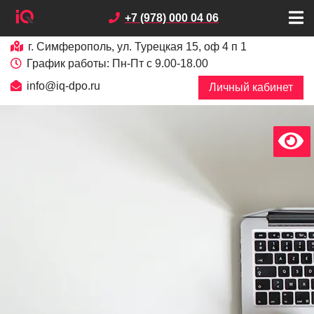
+7 (978) 000 04 06
г. Симферополь, ул. Турецкая 15, оф 4 п 1
График работы: Пн-Пт с 9.00-18.00
info@iq-dpo.ru
Личный кабинет
х
В
е
р
с
и
я
д
л
я
с
л
а
б
о
в
и
д
я
щ
и