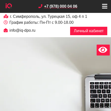
+7 (978) 000 04 06
г. Симферополь, ул. Турецкая 15, оф 4 п 1
График работы: Пн-Пт с 9.00-18.00
info@iq-dpo.ru
Личный кабинет
х
В
е
р
с
и
я
д
л
я
с
л
а
б
о
в
и
д
я
щ
и