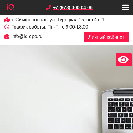
+7 (978) 000 04 06
г. Симферополь, ул. Турецкая 15, оф 4 п 1
График работы: Пн-Пт с 9.00-18.00
info@iq-dpo.ru
Личный кабинет
х
В
е
р
с
и
я
д
л
я
с
л
а
б
о
в
и
д
я
щ
и